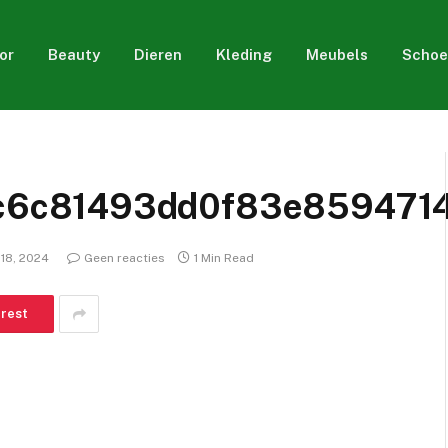
or
Beauty
Dieren
Kleding
Meubels
Schoe
6c81493dd0f83e8594714
18, 2024
Geen reacties
1 Min Read
erest