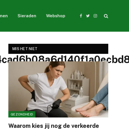
nen
Sieraden
Webshop
Facebook
Twitter
Instagram
MIS HET NIET
cad6b08a6d140f1a0ecbd8
GEZONDHEID
Waarom kies jij nog de verkeerde