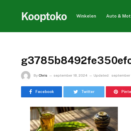
Kooptoko
Winkelen
Auto & Mot
g3785b8492fe350efc
By
Chris
september 18, 2024
Updated:
september 
Facebook
Twitter
Pint