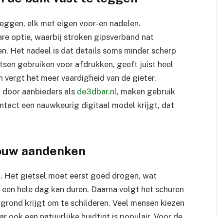
leggen, elk met eigen voor- en nadelen.
re optie, waarbij stroken gipsverband nat
. Het nadeel is dat details soms minder scherp
rtsen gebruiken voor afdrukken, geeft juist heel
en vergt het meer vaardigheid van de gieter.
t door aanbieders als
de3dbar.nl
, maken gebruik
tact een nauwkeurig digitaal model krijgt, dat
jouw aandenken
. Het gietsel moet eerst goed drogen, wat
t een hele dag kan duren. Daarna volgt het schuren
grond krijgt om te schilderen. Veel mensen kiezen
r ook een natuurlijke huidtint is populair. Voor de