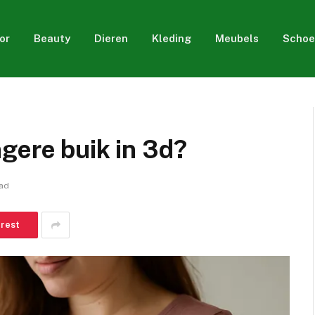
or
Beauty
Dieren
Kleding
Meubels
Schoe
gere buik in 3d?
ead
erest