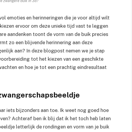
ie zwangere buik in 3d?
l emoties en herinneringen die je voor altijd wilt
iezen ervoor om deze unieke tijd vast te leggen
bare aandenken toont de vorm van de buik precies
rmt zo een blijvende herinnering aan deze
igenlijk aan? In deze blogpost nemen we je stap
voorbereiding tot het kiezen van een geschikte
wachten en hoe je tot een prachtig eindresultaat
 zwangerschapsbeeldje
aar iets bijzonders aan toe. Ik weet nog goed hoe
reven? Achteraf ben ik blij dat ik het toch heb laten
 beeldje letterlijk de rondingen en vorm van je buik