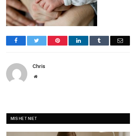
Facebook
Twitter
Pinterest
LinkedIn
Tumblr
Email
Chris
Website
MIS HET NIET