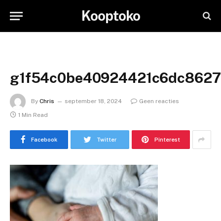
Kooptoko
g1f54c0be40924421c6dc8627
By
Chris
september 18, 2024
Geen reacties
1 Min Read
Facebook
Twitter
Pinterest