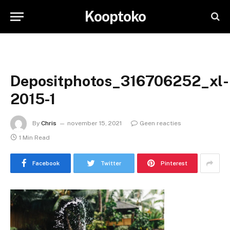
Kooptoko
Depositphotos_316706252_xl-
2015-1
By
Chris
november 15, 2021
Geen reacties
1 Min Read
Facebook
Twitter
Pinterest