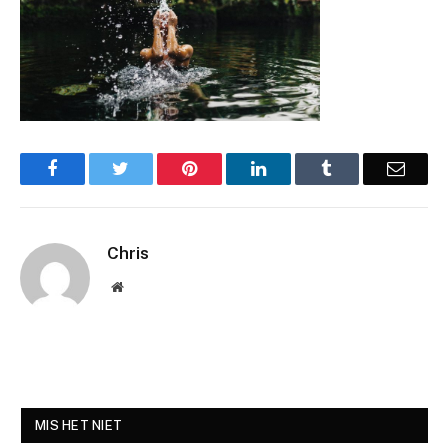
Facebook
Twitter
Pinterest
LinkedIn
Tumblr
Email
Chris
Website
MIS HET NIET