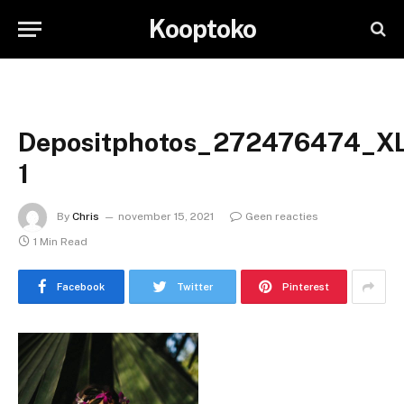
Kooptoko
Depositphotos_272476474_XL
1
By
Chris
november 15, 2021
Geen reacties
1 Min Read
Facebook
Twitter
Pinterest