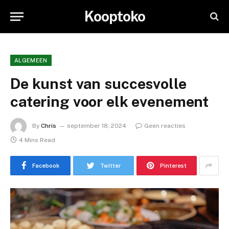
Kooptoko
ALGEMEEN
De kunst van succesvolle
catering voor elk evenement
By
Chris
september 18, 2024
Geen reacties
4 Mins Read
Facebook
Twitter
Pinterest