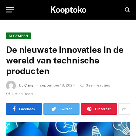
Kooptoko
ALGEMEEN
De nieuwste innovaties in de
wereld van technische
producten
By
Chris
september 18, 2024
Geen reacties
4 Mins Read
Facebook
Twitter
Pinterest