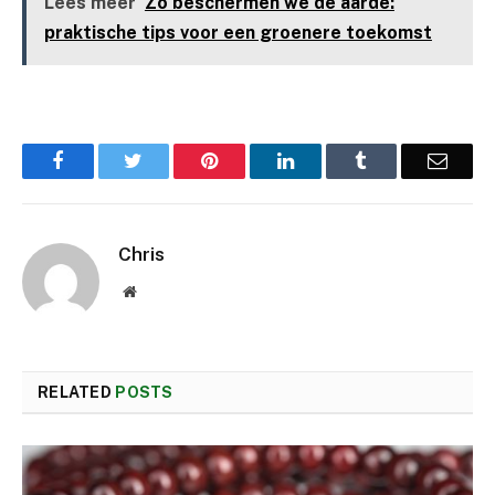
Lees meer
Zo beschermen we de aarde:
praktische tips voor een groenere toekomst
Facebook
Twitter
Pinterest
LinkedIn
Tumblr
Email
Chris
Website
RELATED
POSTS