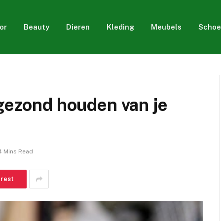
or
Beauty
Dieren
Kleding
Meubels
Schoe
 gezond houden van je
4 Mins Read
erest