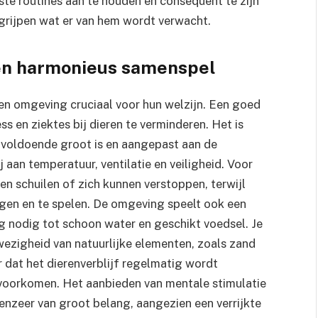
aste routines aan te houden en consequent te zijn
begrijpen wat er van hem wordt verwacht.
en harmonieus samenspel
 en omgeving cruciaal voor hun welzijn. Een goed
s en ziektes bij dieren te verminderen. Het is
e voldoende groot is en aangepast aan de
j aan temperatuur, ventilatie en veiligheid. Voor
en schuilen of zich kunnen verstoppen, terwijl
gen en te spelen. De omgeving speelt ook een
g nodig tot schoon water en geschikt voedsel. Je
zigheid van natuurlijke elementen, zoals zand
r dat het dierenverblijf regelmatig wordt
voorkomen. Het aanbieden van mentale stimulatie
enzeer van groot belang, aangezien een verrijkte