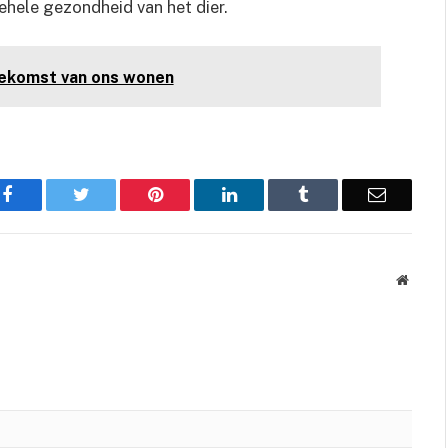
ehele gezondheid van het dier.
ekomst van ons wonen
Facebook
Twitter
Pinterest
LinkedIn
Tumblr
Email
Websit