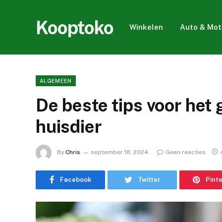
Kooptoko
Winkelen
Auto & Mot
ALGEMEEN
De beste tips voor het
huisdier
By
Chris
september 18, 2024
Geen reacties
Facebook
Twitter
Pint