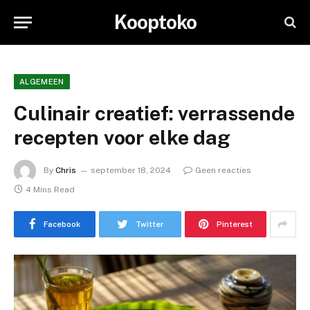
Kooptoko
ALGEMEEN
Culinair creatief: verrassende
recepten voor elke dag
By
Chris
september 18, 2024
Geen reacties
4 Mins Read
Facebook
Twitter
Pinterest