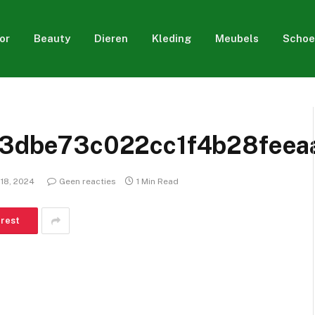
or
Beauty
Dieren
Kleding
Meubels
Schoe
3dbe73c022cc1f4b28feea
18, 2024
Geen reacties
1 Min Read
erest