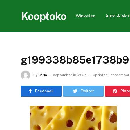
Kooptoko
Winkelen
Auto & Mot
g199338b85e1738b9
By
Chris
september 18, 2024
Updated:
september 
Facebook
Twitter
Pint