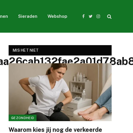
nen
Sieraden
Webshop
Facebook
Twitter
Instagram
MIS HET NIET
aa26cab132fae2a01d78a
GEZONDHEID
Waarom kies jij nog de verkeerde