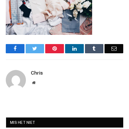
Facebook
Twitter
Pinterest
LinkedIn
Tumblr
Email
Chris
Website
MIS HET NIET