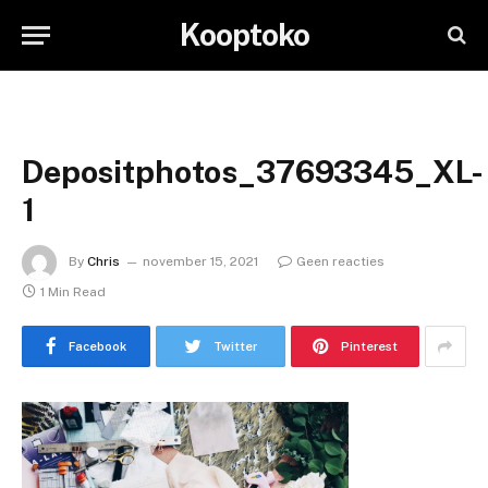
Kooptoko
Depositphotos_37693345_XL-
1
By
Chris
november 15, 2021
Geen reacties
1 Min Read
Facebook
Twitter
Pinterest