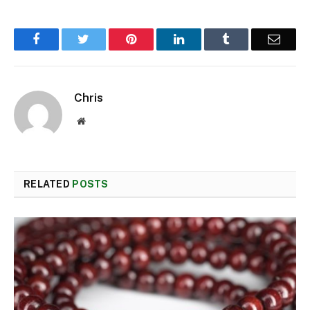
Facebook
Twitter
Pinterest
LinkedIn
Tumblr
Email
Chris
Website
RELATED
POSTS