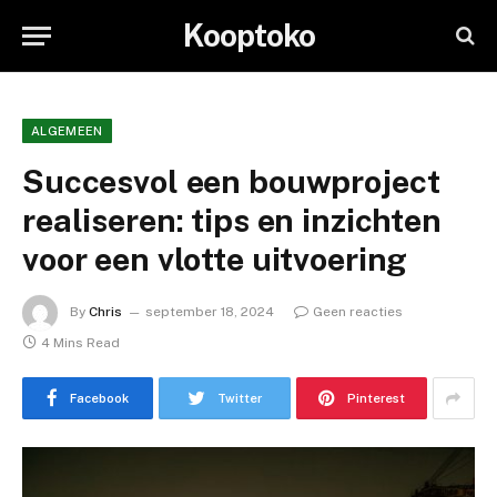
Kooptoko
ALGEMEEN
Succesvol een bouwproject
realiseren: tips en inzichten
voor een vlotte uitvoering
By
Chris
september 18, 2024
Geen reacties
4 Mins Read
Facebook
Twitter
Pinterest