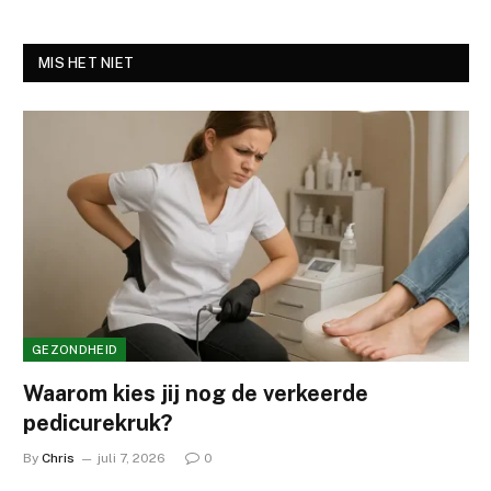
MIS HET NIET
GEZONDHEID
Waarom kies jij nog de verkeerde
pedicurekruk?
By
Chris
juli 7, 2026
0