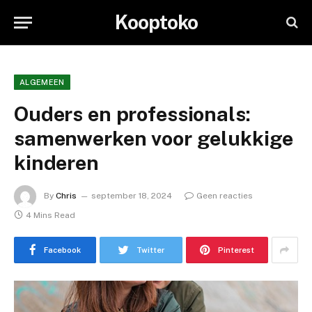
Kooptoko
ALGEMEEN
Ouders en professionals:
samenwerken voor gelukkige
kinderen
By
Chris
september 18, 2024
Geen reacties
4 Mins Read
Facebook
Twitter
Pinterest