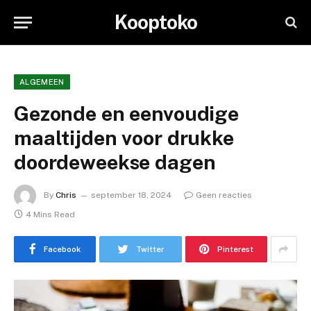
Kooptoko
ALGEMEEN
Gezonde en eenvoudige
maaltijden voor drukke
doordeweekse dagen
By
Chris
september 18, 2024
Geen reacties
4 Mins Read
Facebook
Twitter
Pinterest