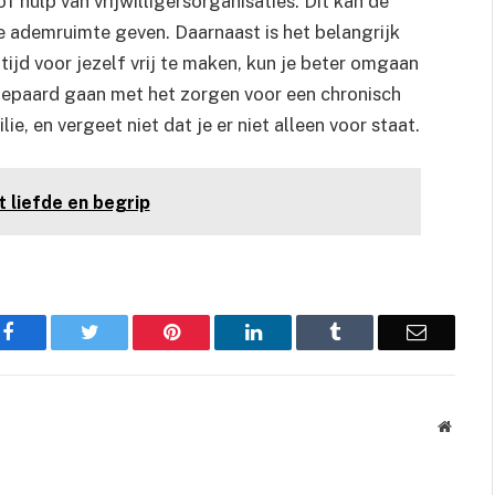
f hulp van vrijwilligersorganisaties. Dit kan de
e ademruimte geven. Daarnaast is het belangrijk
ijd voor jezelf vrij te maken, kun je beter omgaan
gepaard gaan met het zorgen voor een chronisch
ie, en vergeet niet dat je er niet alleen voor staat.
 liefde en begrip
Facebook
Twitter
Pinterest
LinkedIn
Tumblr
Email
Websit