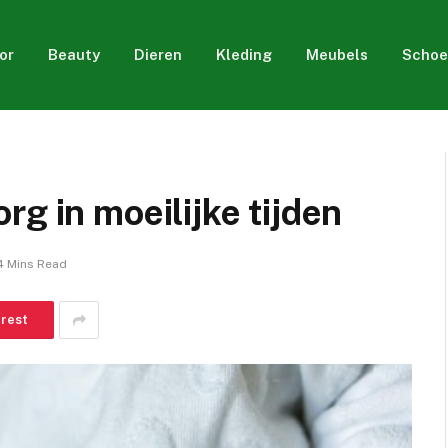
or
Beauty
Dieren
Kleding
Meubels
Schoe
g in moeilijke tijden
4 Mins Read
erest