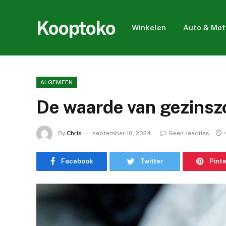
Kooptoko
Winkelen
Auto & Mot
ALGEMEEN
De waarde van gezinszor
By
Chris
september 18, 2024
Geen reacties
Facebook
Twitter
Pint