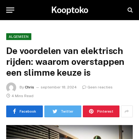
Kooptoko
ALGEMEEN
De voordelen van elektrisch
rijden: waarom overstappen
een slimme keuze is
By
Chris
september 18, 2024
Geen reacties
4 Mins Read
Facebook
Twitter
Pinterest