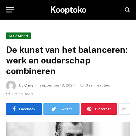
Kooptoko
ALGEMEEN
De kunst van het balanceren:
werk en ouderschap
combineren
By
Chris
september 18, 2024
Geen reacties
4 Mins Read
Facebook
Twitter
Pinterest