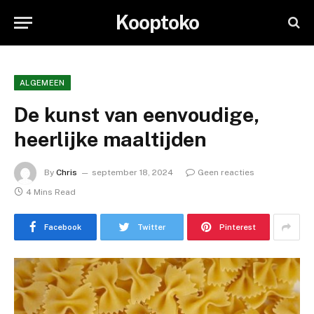
Kooptoko
ALGEMEEN
De kunst van eenvoudige,
heerlijke maaltijden
By
Chris
september 18, 2024
Geen reacties
4 Mins Read
Facebook
Twitter
Pinterest