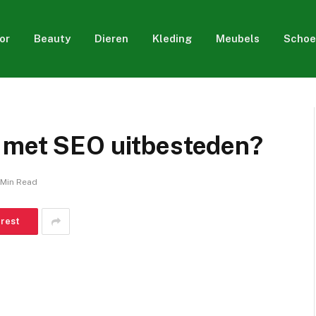
or
Beauty
Dieren
Kleding
Meubels
Schoe
 met SEO uitbesteden?
 Min Read
erest