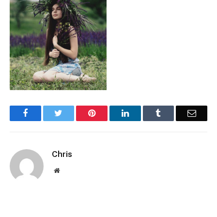
Facebook
Twitter
Pinterest
LinkedIn
Tumblr
Email
Chris
Website