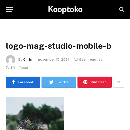
Kooptoko
logo-mag-studio-mobile-b
By
Chris
november 15, 2021
Geen reacties
1 Min Read
Facebook
Twitter
Pinterest