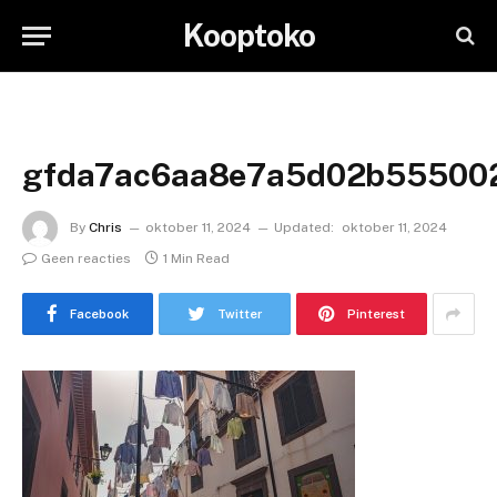
Kooptoko
gfda7ac6aa8e7a5d02b55500
By
Chris
oktober 11, 2024
Updated:
oktober 11, 2024
Geen reacties
1 Min Read
Facebook
Twitter
Pinterest