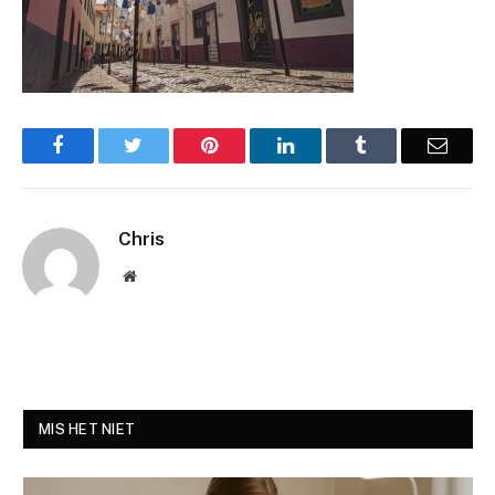
Facebook
Twitter
Pinterest
LinkedIn
Tumblr
Email
Chris
Website
MIS HET NIET