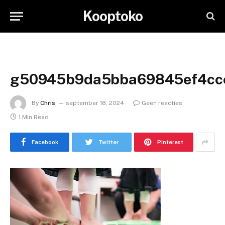
Kooptoko
g50945b9da5bba69845ef4cce
By
Chris
september 18, 2024
Geen reacties
1 Min Read
Facebook
Twitter
Pinterest