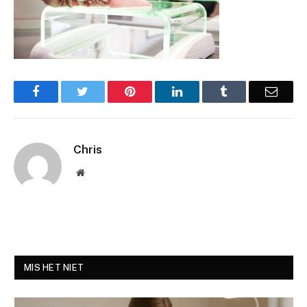
Facebook
Twitter
Pinterest
LinkedIn
Tumblr
Email
Chris
Website
MIS HET NIET