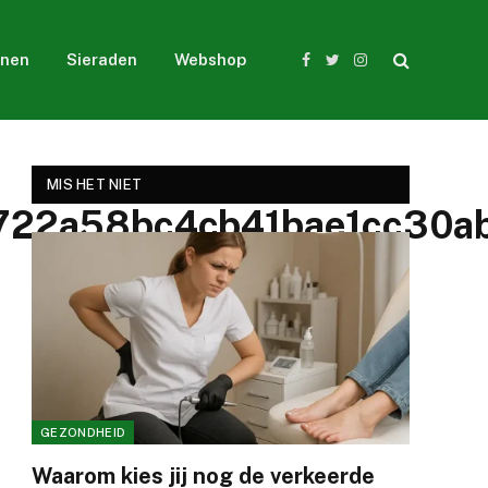
nen
Sieraden
Webshop
Facebook
Twitter
Instagram
MIS HET NIET
22a58bc4cb41bae1cc30ab
GEZONDHEID
Waarom kies jij nog de verkeerde