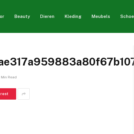
or
Beauty
Dieren
Kleding
Meubels
Schoe
ae317a959883a80f67b107
1 Min Read
erest