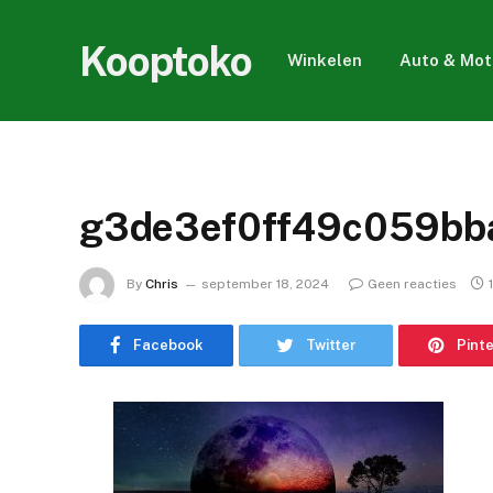
Kooptoko
Winkelen
Auto & Mot
g3de3ef0ff49c059bb
By
Chris
september 18, 2024
Geen reacties
Facebook
Twitter
Pint