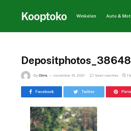
Kooptoko
Winkelen
Auto & Mot
Depositphotos_38648
By
Chris
november 15, 2021
Geen reacties
1 
Facebook
Twitter
Pint