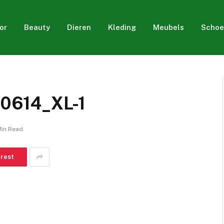
or
Beauty
Dieren
Kleding
Meubels
Schoe
0614_XL-1
Min Read
erest